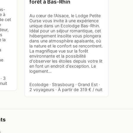
forêt à Bas-Rhin
as-
e à
Au cœur de l'Alsace, le Lodge Petite
de cet
Ourse vous invite à une expérience
e
unique dans un Ecolodge Bas-Rhin.
deur,
Idéal pour un séjour romantique, cet
es
hébergement insolite vous plongera
 la
dans une atmosphère apaisante, où
la nature et le confort se rencontrent.
a
La magnifique vue sur la forêt
environnante et la possibilité
ue
d'observer les étoiles depuis votre lit
en font un endroit d'exception. Le
logement…
· 3
nuit
Ecolodge · Strasbourg · Grand Est ·
2 voyageurs · À partir de 319 € / nuit
nts
s