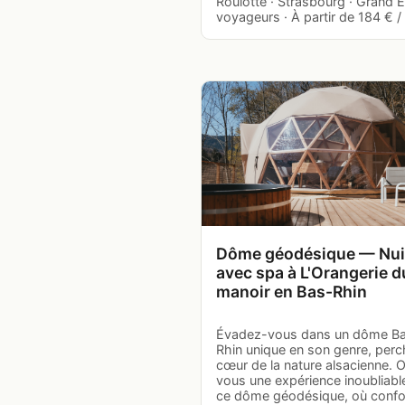
Roulotte · Strasbourg · Grand E
voyageurs · À partir de 184 € / 
Dôme géodésique — Nui
avec spa à L'Orangerie d
manoir en Bas-Rhin
Évadez-vous dans un dôme B
Rhin unique en son genre, perc
cœur de la nature alsacienne. O
vous une expérience inoubliabl
ce dôme géodésique, où confor