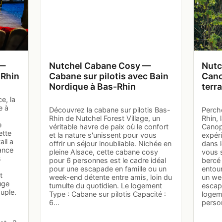
 —
Nutchel Cabane Cosy —
Nutc
-Rhin
Cabane sur pilotis avec Bain
Cano
Nordique à Bas-Rhin
terr
e, la
e à
Découvrez la cabane sur pilotis Bas-
Perch
Rhin de Nutchel Forest Village, un
Rhin,
e
véritable havre de paix où le confort
Canop
ette
et la nature s'unissent pour vous
expér
ail a
offrir un séjour inoubliable. Nichée en
dans 
ance
pleine Alsace, cette cabane cosy
vous 
s
pour 6 personnes est le cadre idéal
bercé 
pour une escapade en famille ou un
entour
t
week-end détente entre amis, loin du
un we
uge
tumulte du quotidien. Le logement
escap
uple.
Type : Cabane sur pilotis Capacité :
logem
6…
person