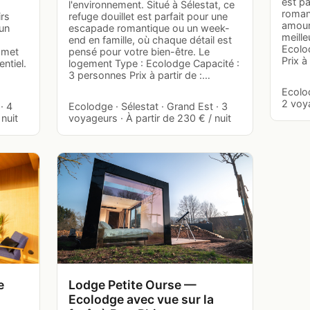
est p
l'environnement. Situé à Sélestat, ce
roman
irs
refuge douillet est parfait pour une
amoure
un
escapade romantique ou un week-
meille
end en famille, où chaque détail est
Ecolo
romet
pensé pour votre bien-être. Le
Prix à
ntiel.
logement Type : Ecolodge Capacité :
3 personnes Prix à partir de :…
Ecolod
2 voya
· 4
Ecolodge · Sélestat · Grand Est · 3
nuit
voyageurs · À partir de 230 € / nuit
e
Lodge Petite Ourse —
Ecolodge avec vue sur la