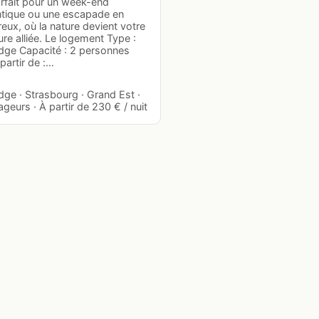
arfait pour un week-end
tique ou une escapade en
ux, où la nature devient votre
ure alliée. Le logement Type :
dge Capacité : 2 personnes
 partir de :…
ge · Strasbourg · Grand Est ·
geurs · À partir de 230 € / nuit