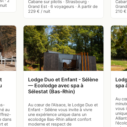
st · 2
Cabane sur pilotis · Strasbourg ·
Cabane
nuit
Grand Est · 6 voyageurs · À partir de
Grand 
229 € / nuit
210 € 
t
Lodge Duo et Enfant - Sélène
Lodg
u
— Ecolodge avec spa à
spa 
Sélestat (Bas-Rhin)
Au cœ
minut
as-
Au cœur de l'Alsace, le Lodge Duo et
vous i
hé au
Enfant - Sélène vous invite à vivre
uniqu
ffrez-
une expérience unique dans un
Allian
e dans
ecolodge Bas-Rhin alliant confort
l'écol
t et
moderne et respect de