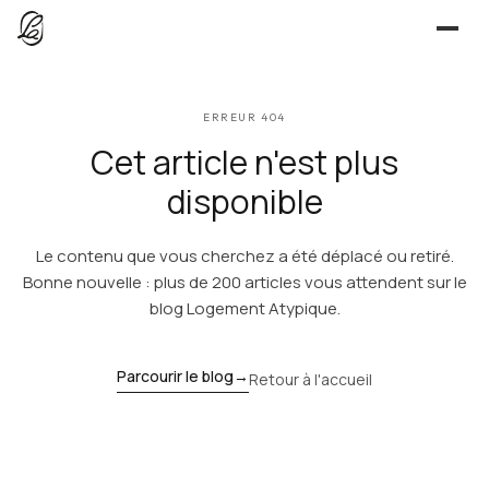
JE CHERCHE
ERREUR 404
UNE QUESTION ?
TROUVER UN LIEU
Cet article n'est plus
Séjours, tournages, événements — l’annuaire
CONTACT
disponible
JE PROPOSE
Le contenu que vous cherchez a été déplacé ou retiré.
PROPOSER MON LIEU
Dépli
Annuaire + reportage photo-vidéo, 0 % commission
Bonne nouvelle : plus de 200 articles vous attendent sur le
blog Logement Atypique.
Déjà référencé ?
Espace pro
EXPLORER
Offre conciergeries
Parcourir le blog
→
Retour à l'accueil
JOURNAL
Offre agences immobilières
Lieux, idées et art de vivre
OUTILS GRATUITS
Simulateurs & scrapers — aucun compte