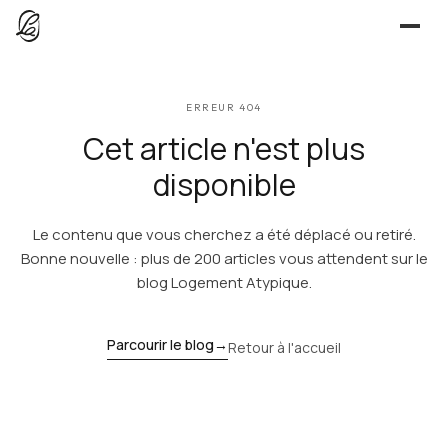
JE CHERCHE
ERREUR 404
UNE QUESTION ?
TROUVER UN LIEU
Cet article n'est plus
Séjours, tournages, événements — l’annuaire
CONTACT
disponible
JE PROPOSE
Le contenu que vous cherchez a été déplacé ou retiré.
PROPOSER MON LIEU
Dépli
Annuaire + reportage photo-vidéo, 0 % commission
Bonne nouvelle : plus de 200 articles vous attendent sur le
blog Logement Atypique.
Déjà référencé ?
Espace pro
EXPLORER
Offre conciergeries
Parcourir le blog
→
Retour à l'accueil
JOURNAL
Offre agences immobilières
Lieux, idées et art de vivre
OUTILS GRATUITS
Simulateurs & scrapers — aucun compte