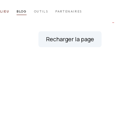
LIEU
BLOG
OUTILS
PARTENAIRES
rreur est survenue dans l'affichage de la
Recharger la page