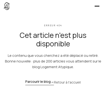
JE CHERCHE
ERREUR 404
UNE QUESTION ?
TROUVER UN LIEU
Cet article n'est plus
Séjours, tournages, événements — l’annuaire
CONTACT
disponible
JE PROPOSE
Le contenu que vous cherchez a été déplacé ou retiré.
PROPOSER MON LIEU
Dépli
Annuaire + reportage photo-vidéo, 0 % commission
Bonne nouvelle : plus de 200 articles vous attendent sur le
blog Logement Atypique.
Déjà référencé ?
Espace pro
EXPLORER
Offre conciergeries
Parcourir le blog
→
Retour à l'accueil
JOURNAL
Offre agences immobilières
Lieux, idées et art de vivre
OUTILS GRATUITS
Simulateurs & scrapers — aucun compte