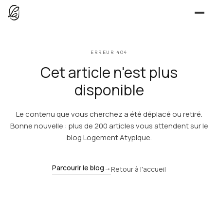
JE CHERCHE
ERREUR 404
UNE QUESTION ?
TROUVER UN LIEU
Cet article n'est plus
Séjours, tournages, événements — l’annuaire
CONTACT
disponible
JE PROPOSE
Le contenu que vous cherchez a été déplacé ou retiré.
PROPOSER MON LIEU
Dépli
Annuaire + reportage photo-vidéo, 0 % commission
Bonne nouvelle : plus de 200 articles vous attendent sur le
blog Logement Atypique.
Déjà référencé ?
Espace pro
EXPLORER
Offre conciergeries
Parcourir le blog
→
Retour à l'accueil
JOURNAL
Offre agences immobilières
Lieux, idées et art de vivre
OUTILS GRATUITS
Simulateurs & scrapers — aucun compte