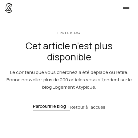
JE CHERCHE
ERREUR 404
UNE QUESTION ?
TROUVER UN LIEU
Cet article n'est plus
Séjours, tournages, événements — l’annuaire
CONTACT
disponible
JE PROPOSE
Le contenu que vous cherchez a été déplacé ou retiré.
PROPOSER MON LIEU
Dépli
Annuaire + reportage photo-vidéo, 0 % commission
Bonne nouvelle : plus de 200 articles vous attendent sur le
blog Logement Atypique.
Déjà référencé ?
Espace pro
EXPLORER
Offre conciergeries
Parcourir le blog
→
Retour à l'accueil
JOURNAL
Offre agences immobilières
Lieux, idées et art de vivre
OUTILS GRATUITS
Simulateurs & scrapers — aucun compte