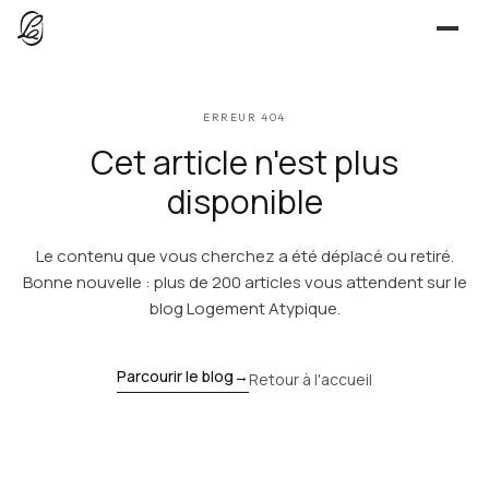
JE CHERCHE
ERREUR 404
UNE QUESTION ?
TROUVER UN LIEU
Cet article n'est plus
Séjours, tournages, événements — l’annuaire
CONTACT
disponible
JE PROPOSE
Le contenu que vous cherchez a été déplacé ou retiré.
PROPOSER MON LIEU
Dépli
Annuaire + reportage photo-vidéo, 0 % commission
Bonne nouvelle : plus de 200 articles vous attendent sur le
blog Logement Atypique.
Déjà référencé ?
Espace pro
EXPLORER
Offre conciergeries
Parcourir le blog
→
Retour à l'accueil
JOURNAL
Offre agences immobilières
Lieux, idées et art de vivre
OUTILS GRATUITS
Simulateurs & scrapers — aucun compte