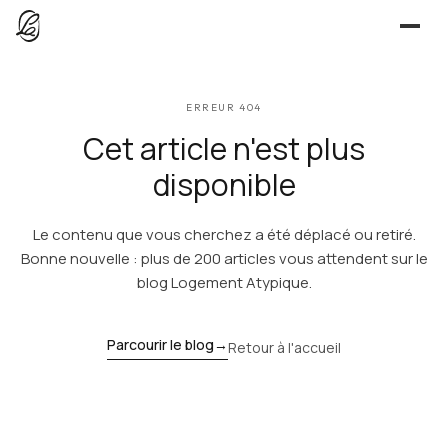
JE CHERCHE
ERREUR 404
UNE QUESTION ?
TROUVER UN LIEU
Cet article n'est plus
Séjours, tournages, événements — l’annuaire
CONTACT
disponible
JE PROPOSE
Le contenu que vous cherchez a été déplacé ou retiré.
PROPOSER MON LIEU
Dépli
Annuaire + reportage photo-vidéo, 0 % commission
Bonne nouvelle : plus de 200 articles vous attendent sur le
blog Logement Atypique.
Déjà référencé ?
Espace pro
EXPLORER
Offre conciergeries
Parcourir le blog
→
Retour à l'accueil
JOURNAL
Offre agences immobilières
Lieux, idées et art de vivre
OUTILS GRATUITS
Simulateurs & scrapers — aucun compte