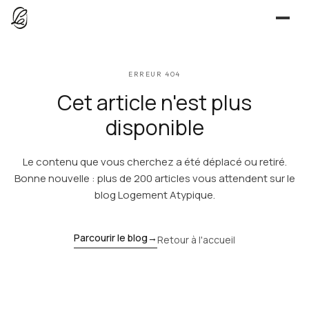
JE CHERCHE
ERREUR 404
UNE QUESTION ?
TROUVER UN LIEU
Cet article n'est plus
Séjours, tournages, événements — l’annuaire
CONTACT
disponible
JE PROPOSE
Le contenu que vous cherchez a été déplacé ou retiré.
PROPOSER MON LIEU
Dépli
Annuaire + reportage photo-vidéo, 0 % commission
Bonne nouvelle : plus de 200 articles vous attendent sur le
blog Logement Atypique.
Déjà référencé ?
Espace pro
EXPLORER
Offre conciergeries
Parcourir le blog
→
Retour à l'accueil
JOURNAL
Offre agences immobilières
Lieux, idées et art de vivre
OUTILS GRATUITS
Simulateurs & scrapers — aucun compte