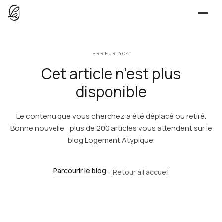
JE CHERCHE
ERREUR 404
UNE QUESTION ?
TROUVER UN LIEU
Cet article n'est plus
Séjours, tournages, événements — l’annuaire
CONTACT
disponible
JE PROPOSE
Le contenu que vous cherchez a été déplacé ou retiré.
PROPOSER MON LIEU
Dépli
Annuaire + reportage photo-vidéo, 0 % commission
Bonne nouvelle : plus de 200 articles vous attendent sur le
blog Logement Atypique.
Déjà référencé ?
Espace pro
EXPLORER
Offre conciergeries
Parcourir le blog
→
Retour à l'accueil
JOURNAL
Offre agences immobilières
Lieux, idées et art de vivre
OUTILS GRATUITS
Simulateurs & scrapers — aucun compte